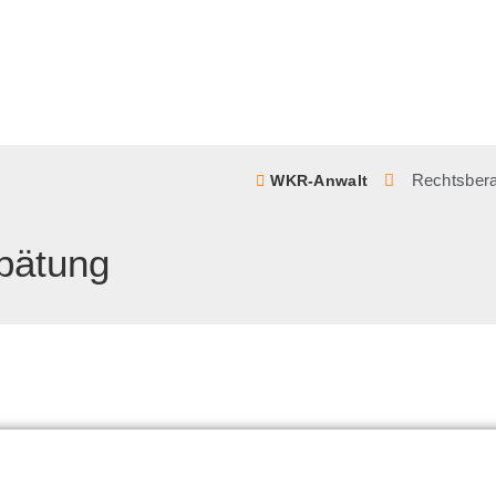
Rechtsber
WKR-Anwalt
pätung