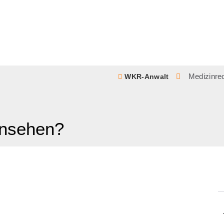
Medizinre
WKR-Anwalt
insehen?